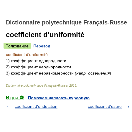
Dictionnaire polytechnique Français-Russe
coefficient d'uniformité
Толкование
Перевод
coefficient d'uniformité
1)
коэффициент однородности
2)
коэффициент неоднородности
3)
коэффициент неравномерности
(
напр.
освещения
)
Dictionnaire polytechnique Français-Russe
.
2013
.
Игры ⚽
Поможем написать курсовую
coefficient d'ondulation
coefficient d'usure