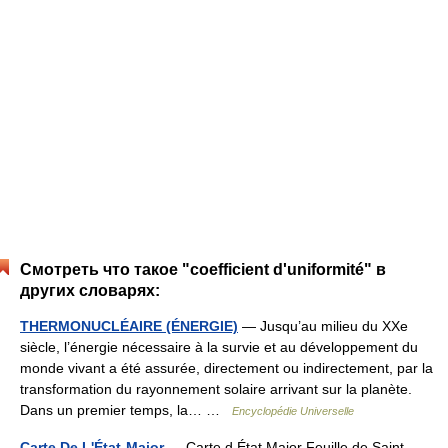
Смотреть что такое "coefficient d'uniformité" в
других словарях:
THERMONUCLÉAIRE (ÉNERGIE)
— Jusqu’au milieu du XXe
siècle, l’énergie nécessaire à la survie et au développement du
monde vivant a été assurée, directement ou indirectement, par la
transformation du rayonnement solaire arrivant sur la planète.
Dans un premier temps, la… …
Encyclopédie Universelle
Carte De L'État-Major
— Carte d État Major Feuille de Saint