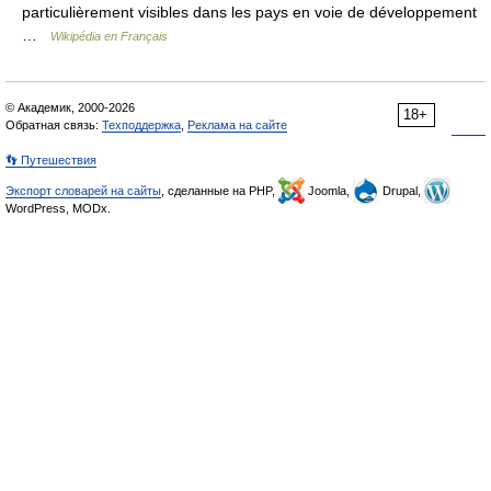
particulièrement visibles dans les pays en voie de développement
…
Wikipédia en Français
© Академик, 2000-2026
18+
Обратная связь:
Техподдержка
,
Реклама на сайте
👣 Путешествия
Экспорт словарей на сайты
, сделанные на PHP,
Joomla,
Drupal,
WordPress, MODx.